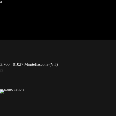
sa
93.700 - 01027 Montefiascone (VT)
60