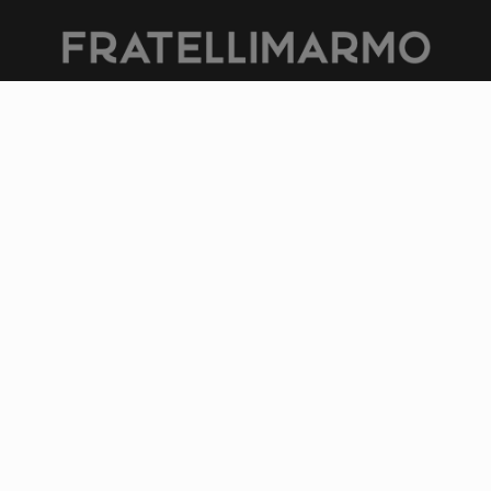
ITALIANO |
ENGLISH
© 2026 KREI srls · P.IVA 02481310569 · Tutti i diritti riservati ·
Photo Credits