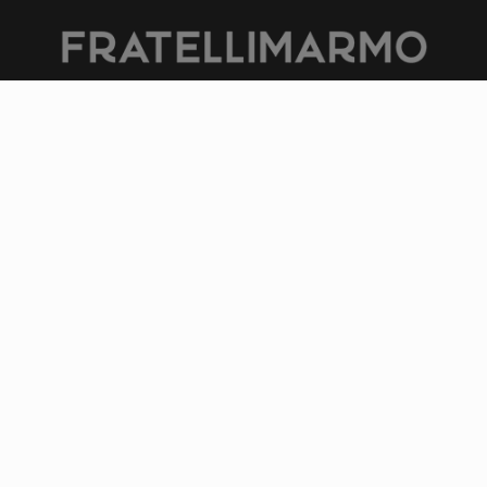
ITALIANO |
ENGLISH
© 2026 KREI srls · P.IVA 02481310569 · Tutti i diritti riservati ·
Photo Credits