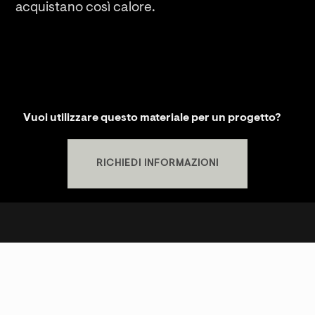
acquistano così calore.
Vuoi utilizzare questo materiale per un progetto?
RICHIEDI INFORMAZIONI
KREI SRLS
P.IVA
02481310569
SHOWROOM
S.S. Cassia Km 93.700 - 01027 Montefiascone (VT)