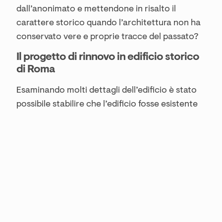
dall’anonimato e mettendone in risalto il
carattere storico quando l’architettura non ha
conservato vere e proprie tracce del passato?
Il progetto di rinnovo in edificio storico
di Roma
Esaminando molti dettagli dell’edificio è stato
possibile stabilire che l’edificio fosse esistente
già nel 1400; per via dell’altezza interna e
dell’imponente travatura a vista pareti e soffitti
come gli arredi presentavano colori chiari per
amplificare la già scarsa luce naturale che
entrava dalle finestre. Seppur in stile
contemporaneo, l’interior risultava incoerente
rispetto alla storia dell’edificio, di cui non
conservava traccia.