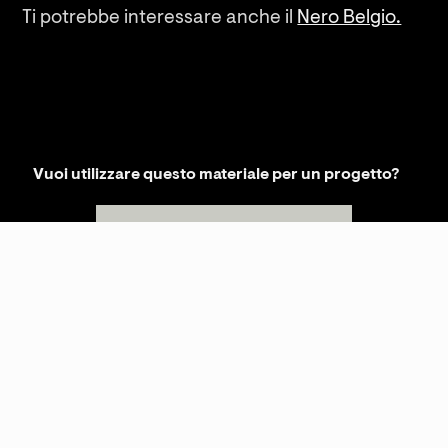
Ti potrebbe interessare anche il
Nero Belgio.
Vuoi utilizzare questo materiale per un progetto?
RICHIEDI INFORMAZIONI
KREI SRLS
P.IVA
02481310569
SHOWROOM
S.S. Cassia Km 93.700 - 01027 Montefiascone (VT)