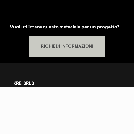
Vuoi utilizzare questo materiale per un progetto?
RICHIEDI INFORMAZIONI
KREI SRLS
P.IVA
02481310569
SHOWROOM
S.S. Cassia Km 93.700 - 01027 Montefiascone (VT)
+39 0761.1791060
PRIVACY POLICY
-
COOKIE POLICY