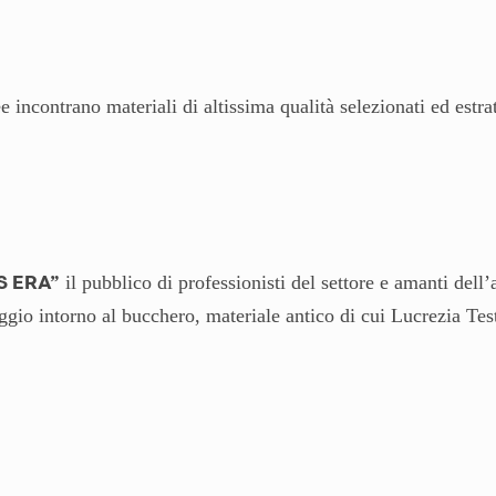
incontrano materiali di altissima qualità selezionati ed estrat
il pubblico di professionisti del settore e amanti dell’
 ERA”
aggio intorno al bucchero, materiale antico di cui Lucrezia Test
ra fu utilizzato già dalla civiltà etrusca, e gode oggi di est