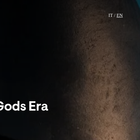
IT /
EN
Gods Era