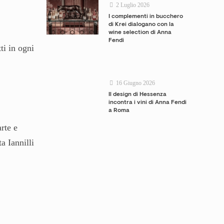
2 Luglio 2026
I complementi in bucchero
di Krei dialogano con la
wine selection di Anna
Fendi
ti in ogni
16 Giugno 2026
Il design di Hessenza
incontra i vini di Anna Fendi
a Roma
arte e
a Iannilli
rema