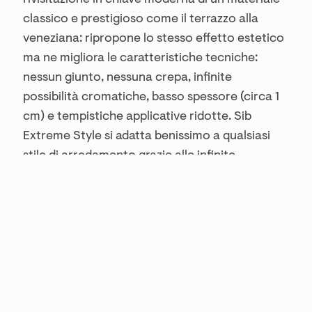
classico e prestigioso come il terrazzo alla
veneziana: ripropone lo stesso effetto estetico
ma ne migliora le caratteristiche tecniche:
nessun giunto, nessuna crepa, infinite
possibilità cromatiche, basso spessore (circa 1
cm) e tempistiche applicative ridotte. Sib
Extreme Style si adatta benissimo a qualsiasi
stile di arredamento grazie alle infinite
combinazioni di pietre ed inerti inseribili
nell’impasto.
Oltre alle superfici continue, altre realizzazioni
possono essere eseguite anche con:
Cocciopesto
Un materiale che si realizza con frammenti di