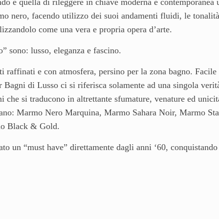
 mondo è quella di rileggere in chiave moderna e contemporanea 
o nero, facendo utilizzo dei suoi andamenti fluidi, le tonalit
lizzandolo come una vera e propria opera d’arte.
ro” sono:
lusso, eleganza e fascino
.
ti raffinati e con atmosfera, persino per la zona bagno. Facile
agni di Lusso ci si riferisca solamente ad una singola verit
che si traducono in altrettante sfumature, venature ed unicit
icordano: Marmo Nero Marquina, Marmo Sahara Noir, Marmo Sta
o Black & Gold.
nato un “must have” direttamente dagli anni ‘60, conquistando
ilizzando il Marmo Nero nel bagno per il rivestimento di sanitar
di lusso, la sua straordinaria resa estetica è garantita. Bisogn
 far diventare il progetto del bagno in marmo nero un “top di