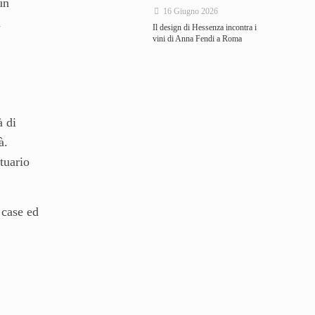
un
16 Giugno 2026
à
Il design di Hessenza incontra i
vini di Anna Fendi a Roma
à di
à.
tuario
 case ed
i,
a però
 Lusso”