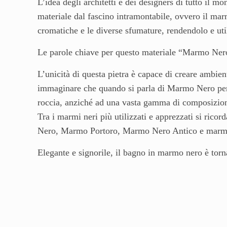
L’idea degli architetti e dei designers di tutto il
materiale dal fascino intramontabile, ovvero il marm
cromatiche e le diverse sfumature, rendendolo e uti
Le parole chiave per questo materiale “Marmo Ne
L’unicità di questa pietra è capace di creare ambien
immaginare che quando si parla di Marmo Nero per B
roccia, anziché ad una vasta gamma di composizioni 
Tra i marmi neri più utilizzati e apprezzati si r
Nero, Marmo Portoro, Marmo Nero Antico e marm
Elegante e signorile, il bagno in marmo nero è tor
edifici dal gusto raffinato e attento ai dettagli. Ut
lavandini, vasche da bagno o per pareti e pavimenti 
prendere in considerazioni alcuni accorgimenti per
anziché un “flop”.