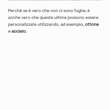
Perché se è vero che non ci sono fughe, è
anche vero che queste ultime possono essere
personalizzate utilizzando, ad esempio,
ottone
e
acciaio
.
Inoltre si possono utilizzare anche per
creare complementi di arredo
,
rivestimenti,
piani e scale.