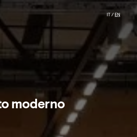
IT /
EN
nto moderno