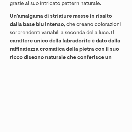
grazie al suo intricato pattern naturale.
Un’amalgama di striature messe in risalto
dalla base blu intenso
, che creano colorazioni
sorprendenti variabili a seconda della luce.
Il
carattere unico della labradorite è dato dalla
raffinatezza cromatica della pietra con il suo
ricco disegno naturale che conferisce un
tocco di unicità contemporanea agli
ambienti.
Il particolare e intricato
cromatismo è in grado di esaltare l’unicità di
ogni progetto
, come un’onda creativa che
racchiude in sé i riflessi dello spettacolare
fenomeno dell’aurora boreale.