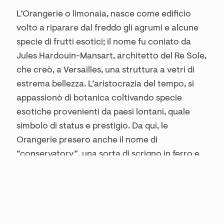
L’Orangerie o limonaia, nasce come edificio
volto a riparare dal freddo gli agrumi e alcune
specie di frutti esotici; il nome fu coniato da
Jules Hardouin-Mansart, architetto del Re Sole,
che creò, a Versailles, una struttura a vetri di
estrema bellezza. L’aristocrazia del tempo, si
appassionò di botanica coltivando specie
esotiche provenienti da paesi lontani, quale
simbolo di status e prestigio. Da qui, le
Orangerie presero anche il nome di
“conservatory”, una sorta di scrigno in ferro e
vetro, deputato alla conservazione di fiori e
piante rarissimi. I proprietari iniziarono a
trascorrere del tempo, leggendo e studiando, in
questi ambienti fascinosi riscaldati dal sole,