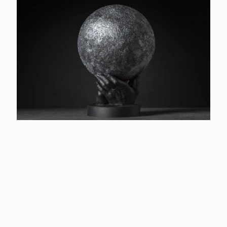
Vorresti che ad esprimere al meglio
l’abbinamento marmo-legno fossero i
complementi d’arredo?
Lasciati ispirare dagli
oggetti in pietra naturale della linea
Spazio
Vino
di
It’s Stone
disponibili in differenti