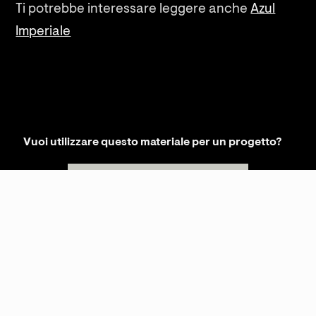
Ti potrebbe interessare leggere anche
Azul
Imperiale
Vuoi utilizzare questo materiale per un progetto?
RICHIEDI INFORMAZIONI
KREI SRLS
P.IVA
02481310569