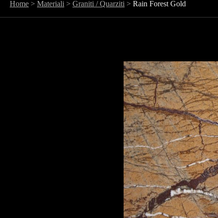
Home
>
Materiali
>
Graniti / Quarziti
>
Rain Forest Gold