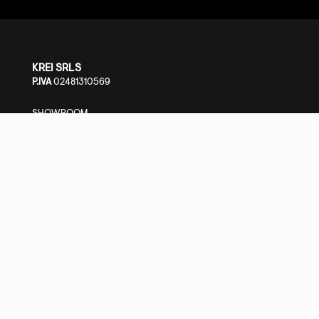
KREI SRLS
P.IVA
02481310569
SHOWROOM
S.S. Cassia Km 93.700 - 01027 Montefiascone (VT)
+39 0761.1791060
PRIVACY POLICY
-
COOKIE POLICY