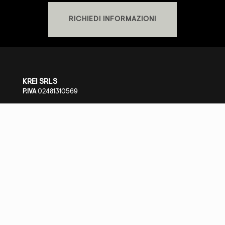
RICHIEDI INFORMAZIONI
KREI SRLS
P.IVA
02481310569
SHOWROOM
S.S. Cassia Km 93.700 - 01027 Montefiascone (VT)
+39 0761.1791060
PRIVACY POLICY
-
COOKIE POLICY