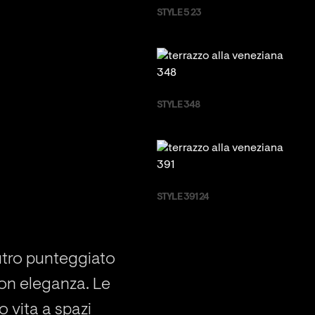
STYLE 5 23
STYLE 348
STYLE 391 24
eutro punteggiato
 con eleganza. Le
 vita a spazi