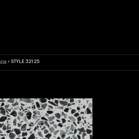
ana
>
STYLE 321 25