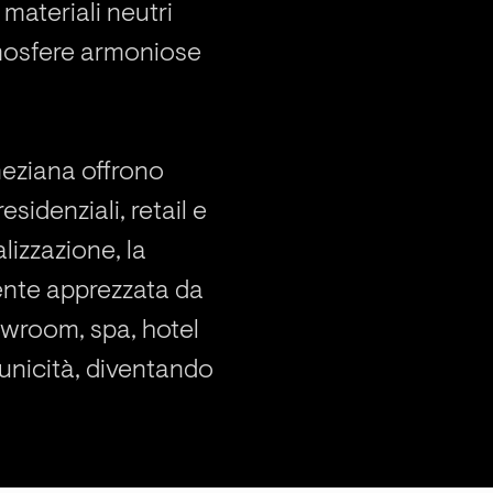
materiali neutri
tmosfere armoniose
eneziana offrono
sidenziali, retail e
lizzazione, la
mente apprezzata da
owroom, spa, hotel
’unicità, diventando