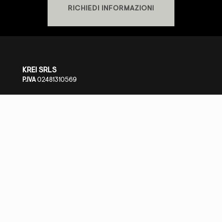
RICHIEDI INFORMAZIONI
KREI SRLS
P.IVA
02481310569
SHOWROOM
S.S. Cassia Km 93.700 - 01027 Montefiascone (VT)
+39 0761.1791060
PRIVACY POLICY
-
COOKIE POLICY