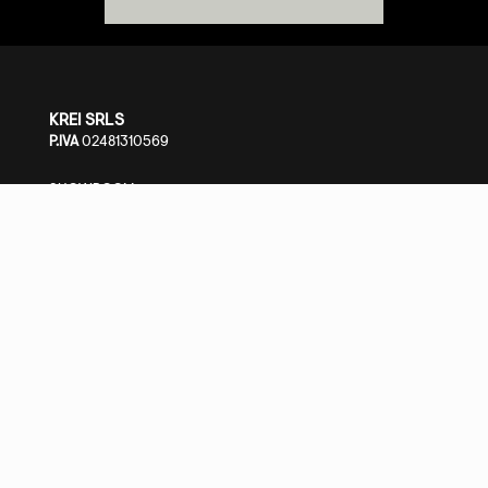
KREI SRLS
P.IVA
02481310569
SHOWROOM
S.S. Cassia Km 93.700 - 01027 Montefiascone (VT)
+39 0761.1791060
PRIVACY POLICY
-
COOKIE POLICY