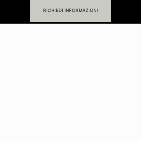
RICHIEDI INFORMAZIONI
KREI SRLS
P.IVA
02481310569
SHOWROOM
S.S. Cassia Km 93.700 - 01027 Montefiascone (VT)
+39 0761.1791060
PRIVACY POLICY
-
COOKIE POLICY