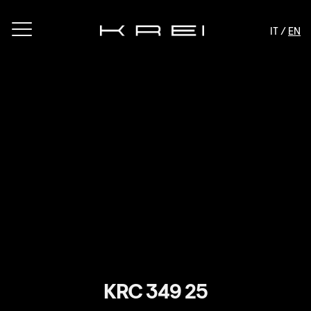
IT /
EN
KRC 349 25