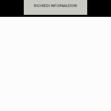
RICHIEDI INFORMAZIONI
KREI SRLS
P.IVA
02481310569
SHOWROOM
S.S. Cassia Km 93.700 - 01027 Montefiascone (VT)
+39 0761.1791060
PRIVACY POLICY
-
COOKIE POLICY