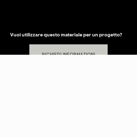
Vuoi utilizzare questo materiale per un progetto?
RICHIEDI INFORMAZIONI
KREI SRLS
P.IVA
02481310569
SHOWROOM
S.S. Cassia Km 93.700 - 01027 Montefiascone (VT)
+39 0761.1791060