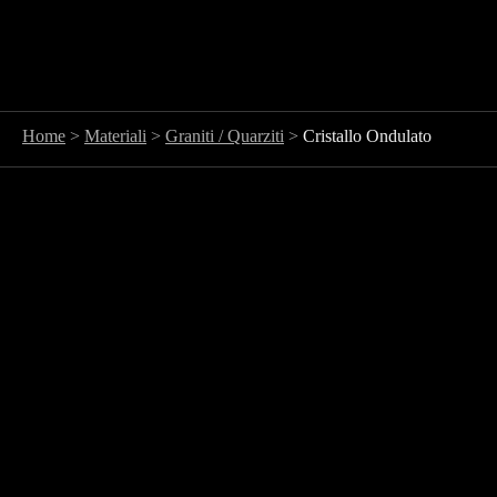
Home
>
Materiali
>
Graniti / Quarziti
>
Cristallo Ondulato