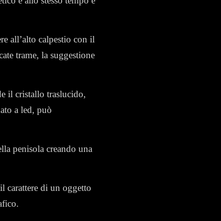
etico e allo stesso tempo è
e all’alto calpestio con il
icate trame,
la suggestione
 il cristallo traslucido,
nato a led, può
ella penisola creando una
l carattere di un oggetto
afico.