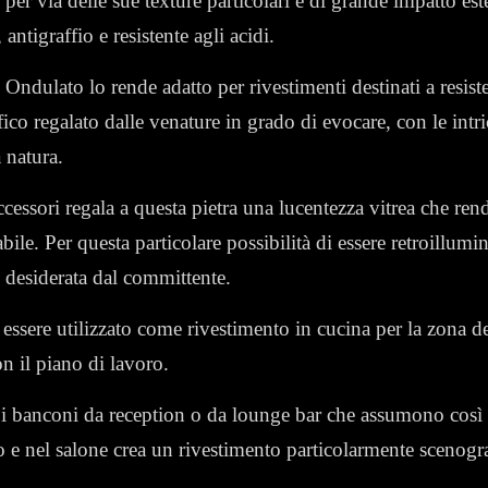
per via delle sue texture particolari è di grande impatto est
 antigraffio e resistente agli acidi.
 Ondulato lo rende adatto per rivestimenti destinati a resister
fico regalato dalle venature in grado di evocare,
con le intr
 natura.
cessori regala a questa pietra una lucentezza vitrea che rende
bile. Per questa particolare possibilità di essere retroillumi
ù desiderata dal committente.
 essere utilizzato come rivestimento in cucina per la zona d
n il piano di lavoro.
i banconi da reception o da lounge bar che assumono così i
to e nel salone crea un rivestimento particolarmente scenogr