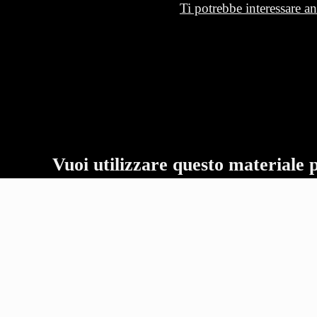
Ti potrebbe interessare an
Vuoi utilizzare questo materiale 
KREI SRLS
P.IVA
02481310569
PRIVACY POLICY
-
COOKIE POLICY