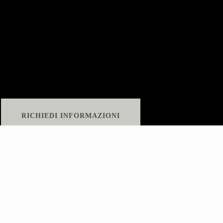
RICHIEDI INFORMAZIONI
93.700 - 01027 Montefiascone (VT)
60