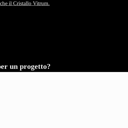
che il Cristallo Vitrum.
per un progetto?
SHOWROOM
S.S. Cassia Km 
+39 0761.17910