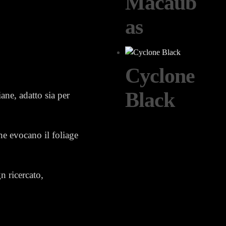
Macaub
as
Cyclone
Black
iane, adatto sia per
e evocano il foliage
n ricercato,