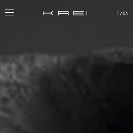
IT /
EN