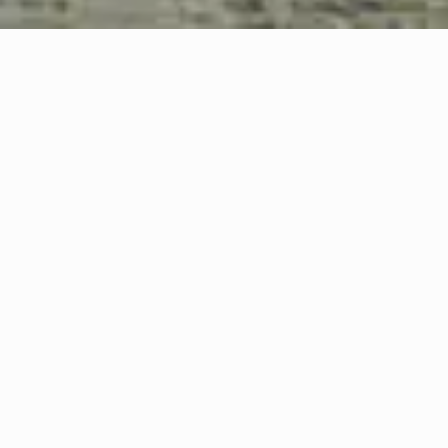
In equilibrio tra caos e perfezione, il gesto creativo del designer
plasma con forza impattante la materia. Il fascino del vissuto, della
manualità artigiana, della pietra naturale con le sue massicce
venature rende il piatto della collezione Irregolare di una bellezza
avvolgente.
Materiale
Rain Forest Gold
Design
Sara Lucci