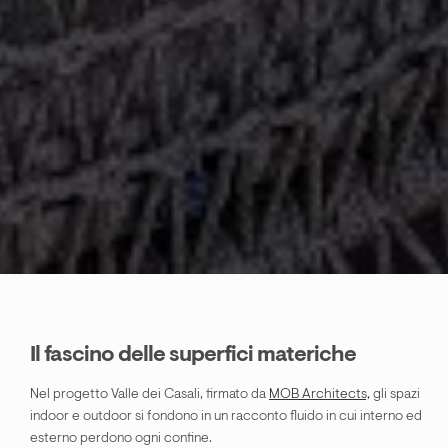
#100percentnatural
#patagonia
#bludeep
#grigioperla
Il fascino delle superfici materiche
Nel progetto Valle dei Casali, firmato da
MOB Architects,
gli spazi
indoor e outdoor si fondono in un racconto fluido in cui interno ed
esterno perdono ogni confine.