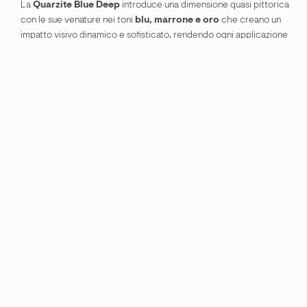
La
Quarzite Blue Deep
introduce una dimensione quasi pittorica
con le sue venature nei toni
blu, marrone e oro
che creano un
impatto visivo dinamico e sofisticato, rendendo ogni applicazione
unica.
Le molteplici sfaccettature cromatiche sono ottimi suggerimenti
per differenti idee di design, considerando che le sue venature
ricordano le pareti di roccia che ritroviamo in natura.
Utilizzata per il camino a bioetanolo, il tavolo centrale e la parete
effetto cascata che emerge dalla piscina esterna, questa pietra
trasforma gli elementi funzionali in dettagli architettonici unici.
Applicata come rivestimento, questa quarzite naturale esprime
tutta la sua eleganza materica. Ideale per la realizzazione di lavabi
integrati e superfici in continuità con le pareti, crea un insieme
visivo essenziale e sofisticato, capace di valorizzare lo spazio con
forte impatto architettonico.
La sua forza non è solo estetica,
perché sceglierla:
Resistenza al calore e all’usura
→ ideale per top cucina e