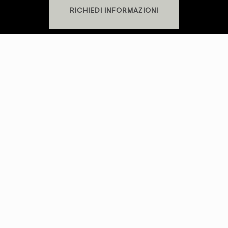
RICHIEDI INFORMAZIONI
KREI SRLS
P.IVA
02481310569
SHOWROOM
S.S. Cassia Km 93.700 - 01027 Montefiascone (VT)
+39 0761.1791060
PRIVACY POLICY
-
COOKIE POLICY