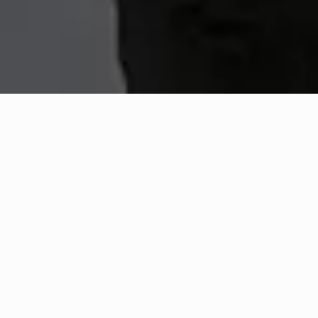
Realizzato seguendo il classico metodo umbro di rivestimento della
terracotta, lascia trapelare nelle pieghe dei complementi “unici”
savoir faire a tratti inesplorati, gesti che nell'intimità del processo
creativo modellano nuove silhouette per oggetti già noti.
Materiale
Cotto fatto a mano