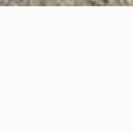
Una visione contemporanea del cotto nero degli Etruschi applicata
all'interior design: in un insieme di esperienza, tradizione ma anche
ricerca, tecnologia e sperimentazione, il bucchero si propone
quale prodotto innovativo nella versione di mattoni per
rivestimento la cui forma irregolare a onde contribuisce a
caratterizzare gli ambienti, creando atmosfere di grande
effetto estetico.
Materiale
Bucchero
Design